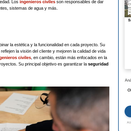
ciedad. Los
ingenieros civiles
son responsables de dar
Nor
ntes, sistemas de agua y más.
Ste
Hen
I.M
nar la estética y la funcionalidad en cada proyecto. Su
Lui
reflejen la visión del cliente y mejoren la calidad de vida
genieros civiles
, en cambio, están más enfocados en la
Jea
royectos. Su principal objetivo es garantizar la
seguridad
Ric
Aná
Ald
O
Toy
Jac
Rem
AU
Zah