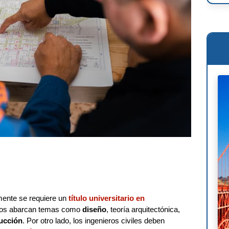
Ren
Osc
Mie
Phi
Le 
Wil
Ant
Fra
Lou
Mig
mente se requiere un
título universitario en
ivos abarcan temas como
diseño
, teoría arquitectónica,
rucción
. Por otro lado, los ingenieros civiles deben