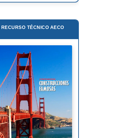
zo Piano
ar Niemeyer
RECURSO TÉCNICO AECO
s van der Rohe
lip Johnson
Corbusier
liam Pereira
oni Gaudí
nk Lloyd Wright
is Sullivan
uel Ángel Buonarroti