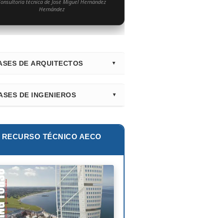
onsultoría técnica de José Miguel Hernández
Hernández
ASES DE ARQUITECTOS
irectorio Principal (Hub)
ASES DE INGENIEROS
nk Gehry
lur Khan
tiago Calatrava
lie E. Robertson
RECURSO TÉCNICO AECO
ian Smith
ix Cándela
hard Rogers
id Chipperfield
uyo Sejima