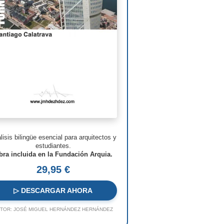
man Foster
ven Holl
ry N. Cobb
. Pei
s Barragán
n Nouvel
hard Meier
lisis bilingüe esencial para arquitectos y
o Rossi
estudiantes.
bra incluida en la Fundación Arquia.
o Ito
29,95 €
ques Herzog
▷ DESCARGAR AHORA
 Koolhaas
TOR:
JOSÉ MIGUEL HERNÁNDEZ HERNÁNDEZ
a Hadid