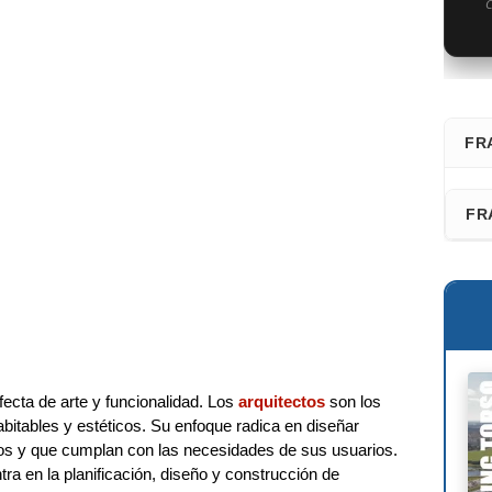
C
FR
⭐ D
FR
Fra
Faz
San
Les
Adr
Fél
Ric
ecta de arte y funcionalidad. Los
arquitectos
son los
Dav
bitables y estéticos. Su enfoque radica en diseñar
vos y que cumplan con las necesidades de sus usuarios.
Kaz
ra en la planificación, diseño y construcción de