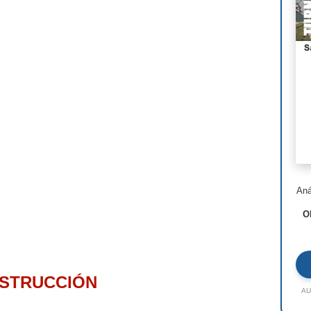
Nor
Ste
Hen
I.M
Lui
Jea
Ric
Aná
Ald
O
Toy
Jac
Rem
NSTRUCCIÓN
AU
Zah