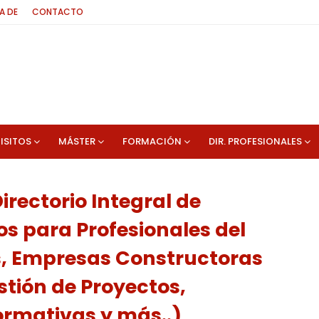
A DE
CONTACTO
ISITOS
MÁSTER
FORMACIÓN
DIR. PROFESIONALES
ectorio Integral de
os para Profesionales del
s, Empresas Constructoras
stión de Proyectos,
rmativas y más..)