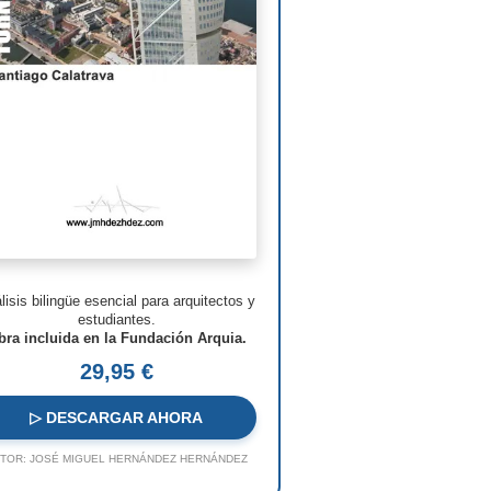
man Foster
ven Holl
ry N. Cobb
. Pei
s Barragán
n Nouvel
hard Meier
lisis bilingüe esencial para arquitectos y
o Rossi
estudiantes.
bra incluida en la Fundación Arquia.
o Ito
29,95 €
ques Herzog
▷ DESCARGAR AHORA
 Koolhaas
TOR:
JOSÉ MIGUEL HERNÁNDEZ HERNÁNDEZ
a Hadid