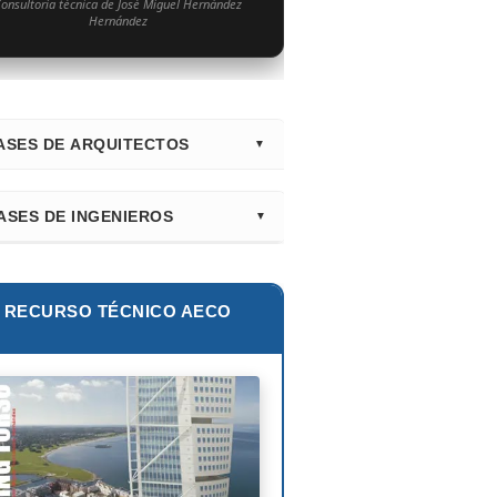
onsultoría técnica de José Miguel Hernández
Hernández
ASES DE ARQUITECTOS
irectorio Principal (Hub)
ASES DE INGENIEROS
nk Gehry
lur Khan
tiago Calatrava
lie E. Robertson
RECURSO TÉCNICO AECO
ian Smith
ix Cándela
hard Rogers
id Chipperfield
uyo Sejima