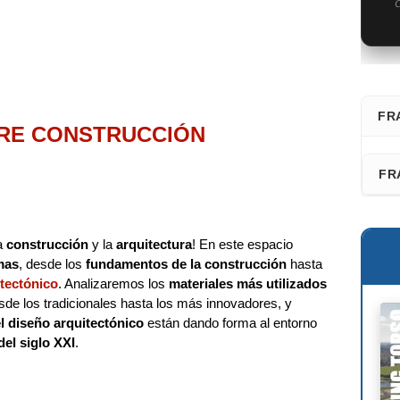
C
FR
RE CONSTRUCCIÓN
⭐ D
FR
Fra
Faz
San
la
construcción
y la
arquitectura
! En este espacio
Les
mas
, desde los
fundamentos de la construcción
hasta
Adr
tectónico
. Analizaremos los
materiales más utilizados
Fél
Ric
esde los tradicionales hasta los más innovadores, y
el diseño arquitectónico
están dando forma al entorno
Dav
del siglo XXI
.
Kaz