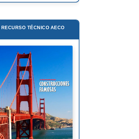
zo Piano
ar Niemeyer
RECURSO TÉCNICO AECO
s van der Rohe
lip Johnson
Corbusier
liam Pereira
oni Gaudí
nk Lloyd Wright
is Sullivan
uel Ángel Buonarroti