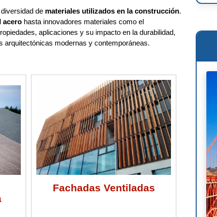
 diversidad de
materiales utilizados en la construcción
.
Ren
l
acero
hasta innovadores materiales como el
ropiedades, aplicaciones y su impacto en la durabilidad,
Osc
ras arquitectónicas modernas y contemporáneas.
Mie
Phi
Le 
Wil
Ant
Fra
Lou
Mig
Fachadas Ventiladas
a