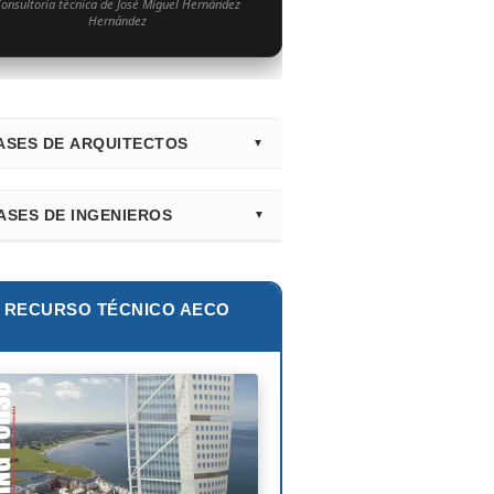
onsultoría técnica de José Miguel Hernández
Hernández
ASES DE ARQUITECTOS
irectorio Principal (Hub)
ASES DE INGENIEROS
nk Gehry
lur Khan
tiago Calatrava
lie E. Robertson
RECURSO TÉCNICO AECO
ian Smith
ix Cándela
hard Rogers
id Chipperfield
uyo Sejima