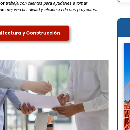
tor
trabaja con clientes para ayudarles a tomar
Ren
ue mejoren la calidad y eficiencia de sus proyectos
.
Osc
Mie
uitectura y Construcción
Phi
Le 
Wil
Ant
Fra
Lou
Mig