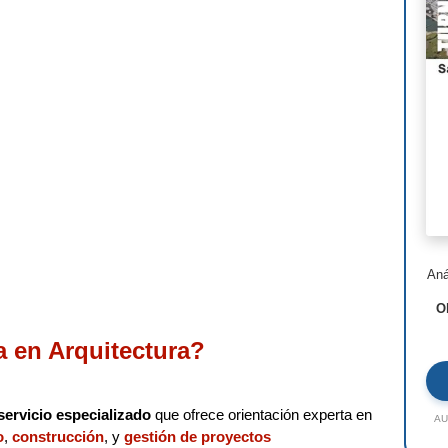
Nor
Ste
Hen
I.M
Lui
Jea
Ric
Aná
Ald
O
Toy
a en Arquitectura?
Jac
Rem
servicio especializado
que ofrece orientación experta en
AU
o
,
construcción
, y
gestión de proyectos
Zah