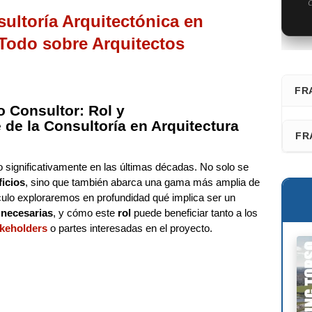
C
sultoría Arquitectónica en
Todo sobre Arquitectos
FR
o Consultor: Rol y
⭐ D
de la Consultoría en Arquitectura
FR
Fra
 significativamente en las últimas décadas. No solo se
Faz
San
ficios
, sino que también abarca una gama más amplia de
Les
ículo exploraremos en profundidad qué implica ser un
Adr
 necesarias
, y cómo este
rol
puede beneficiar tanto a los
Fél
akeholders
o partes interesadas en el proyecto.
Ric
Dav
Kaz