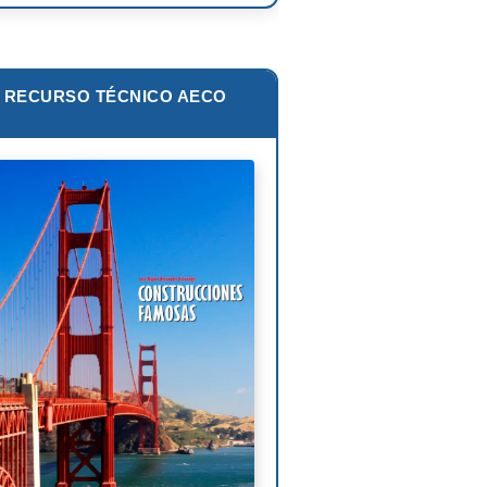
zo Piano
ar Niemeyer
RECURSO TÉCNICO AECO
s van der Rohe
lip Johnson
Corbusier
liam Pereira
oni Gaudí
nk Lloyd Wright
is Sullivan
uel Ángel Buonarroti