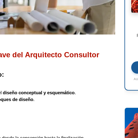
ve del Arquitecto Consultor
o:
AU
el
diseño conceptual y esquemático
.
oques de diseño
.
o
desde la concepción hasta la finalización.