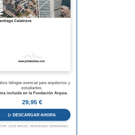
man Foster
ven Holl
ry N. Cobb
. Pei
s Barragán
n Nouvel
hard Meier
lisis bilingüe esencial para arquitectos y
o Rossi
estudiantes.
bra incluida en la Fundación Arquia.
o Ito
29,95 €
ques Herzog
▷ DESCARGAR AHORA
 Koolhaas
TOR:
JOSÉ MIGUEL HERNÁNDEZ HERNÁNDEZ
a Hadid