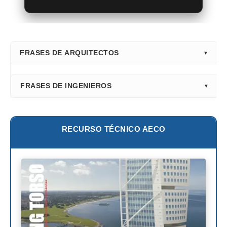
FRASES DE ARQUITECTOS
⭐ Directorio Principal (Hub)
FRASES DE INGENIEROS
Frank Gehry
Fazlur Khan
Santiago Calatrava
Leslie E. Robertson
RECURSO TÉCNICO AECO
Adrian Smith
Félix Cándela
Richard Rogers
David Chipperfield
Kazuyo Sejima
Norman Foster