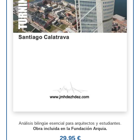
Steven Holl
Henry N. Cobb
I.M. Pei
Luis Barragán
Jean Nouvel
Richard Meier
Aldo Rossi
Toyo Ito
Jacques Herzog
Rem Koolhaas
Análisis bilingüe esencial para arquitectos y estudiantes.
Zaha Hadid
Obra incluida en la Fundación Arquia.
29,95 €