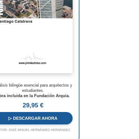
man Foster
ven Holl
ry N. Cobb
. Pei
s Barragán
n Nouvel
hard Meier
lisis bilingüe esencial para arquitectos y
o Rossi
estudiantes.
bra incluida en la Fundación Arquia.
o Ito
29,95 €
ques Herzog
▷ DESCARGAR AHORA
 Koolhaas
TOR:
JOSÉ MIGUEL HERNÁNDEZ HERNÁNDEZ
a Hadid