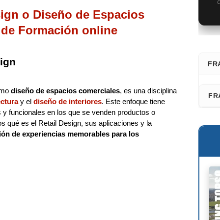
C
sign o Diseño de Espacios
 de Formación online
sign
FR
⭐ D
como
diseño de espacios comerciales
, es una disciplina
FR
ectura
y el
diseño de interiores
. Este enfoque tiene
Fra
s y funcionales en los que se venden productos o
Faz
os qué es el Retail Design, sus aplicaciones y la
San
ión de experiencias memorables para los
Les
Adr
Fél
Ric
Dav
Kaz