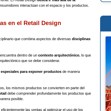
sumidores interactúan con el espacio y los productos.
Ren
Osc
as en el Retail Design
Mie
Phi
iplinario que combina aspectos de diversas
disciplinas
Le 
 encuentra dentro de un
contexto arquitectónico
, lo que
Wil
quitectónico que se debe considerar.
Ant
 especiales para exponer productos
de manera
Fra
Lou
os, los mismos productos se convierten en parte del
tail
debe comprender profundamente los productos que
Mig
manera posible.
 eficientemente las ventas al optimizar el uso de los