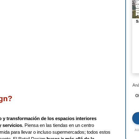
Nor
Ste
Hen
I.M
Lui
Jea
Ric
Aná
Ald
O
ign?
Toy
Jac
o y transformación de los espacios interiores
Rem
 servicios
. Piensa en las tiendas en un centro
AU
mida para llevar o incluso supermercados; todos estos
Zah
ente. El Retail Design
busca ir más allá de la