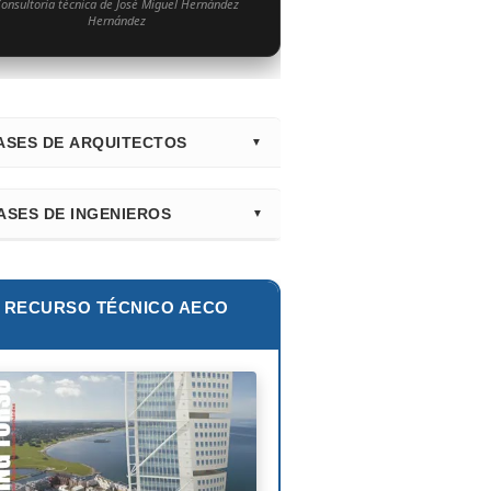
onsultoría técnica de José Miguel Hernández
Hernández
ASES DE ARQUITECTOS
irectorio Principal (Hub)
ASES DE INGENIEROS
nk Gehry
lur Khan
tiago Calatrava
lie E. Robertson
RECURSO TÉCNICO AECO
ian Smith
ix Cándela
hard Rogers
id Chipperfield
uyo Sejima