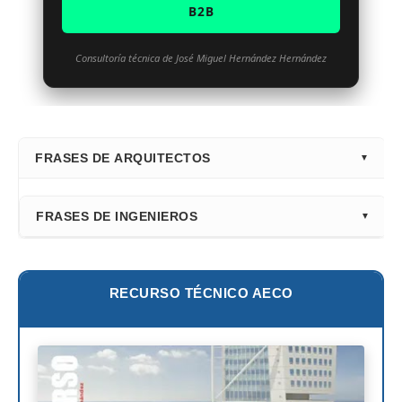
B2B
Consultoría técnica de José Miguel Hernández Hernández
FRASES DE ARQUITECTOS
⭐ Directorio Principal (Hub)
FRASES DE INGENIEROS
Frank Gehry
Fazlur Khan
Santiago Calatrava
Leslie E. Robertson
RECURSO TÉCNICO AECO
Adrian Smith
Félix Cándela
Richard Rogers
David Chipperfield