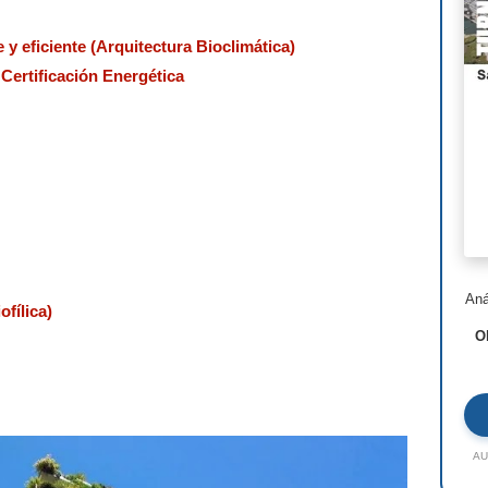
Nor
 y eficiente (Arquitectura Bioclimática)
Ste
 Certificación Energética
Hen
I.M
Lui
Jea
Ric
Aná
Ald
ofílica)
O
Toy
Jac
Rem
AU
Zah