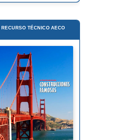
zo Piano
ar Niemeyer
RECURSO TÉCNICO AECO
s van der Rohe
lip Johnson
Corbusier
liam Pereira
oni Gaudí
nk Lloyd Wright
is Sullivan
uel Ángel Buonarroti