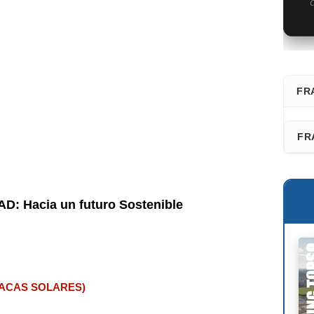
C
FR
⭐ D
FR
Fra
Faz
San
Les
 Hacia un futuro Sostenible
Adr
Fél
Ric
Dav
 PLACAS SOLARES)
Kaz