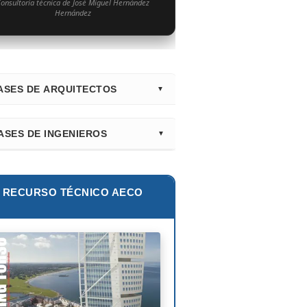
onsultoría técnica de José Miguel Hernández
Hernández
ASES DE ARQUITECTOS
irectorio Principal (Hub)
ASES DE INGENIEROS
nk Gehry
lur Khan
tiago Calatrava
lie E. Robertson
RECURSO TÉCNICO AECO
ian Smith
ix Cándela
hard Rogers
id Chipperfield
uyo Sejima