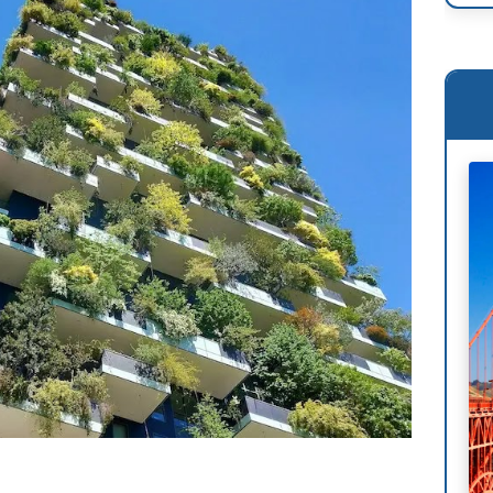
Ren
Osc
Mie
Phi
Le 
Wil
Ant
Fra
Lou
Mig