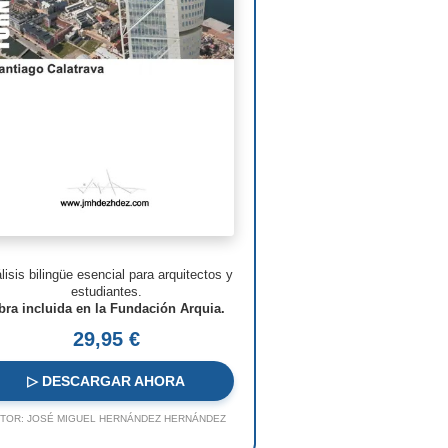
man Foster
ven Holl
ry N. Cobb
. Pei
s Barragán
n Nouvel
hard Meier
lisis bilingüe esencial para arquitectos y
o Rossi
estudiantes.
bra incluida en la Fundación Arquia.
o Ito
29,95 €
ques Herzog
▷ DESCARGAR AHORA
 Koolhaas
TOR:
JOSÉ MIGUEL HERNÁNDEZ HERNÁNDEZ
a Hadid