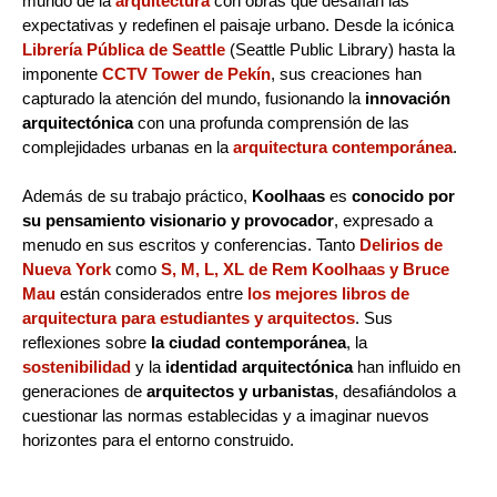
mundo de la
arquitectura
con obras que desafían las
expectativas y redefinen el paisaje urbano. Desde la icónica
Librería Pública de Seattle
(Seattle Public Library) hasta la
imponente
CCTV Tower de Pekín
, sus creaciones han
capturado la atención del mundo, fusionando la
innovación
arquitectónica
con una profunda comprensión de las
complejidades urbanas en la
arquitectura contemporánea
.
Además de su trabajo práctico,
Koolhaas
es
conocido por
su pensamiento visionario y provocador
, expresado a
menudo en sus escritos y conferencias. Tanto
Delirios de
Nueva York
como
S, M, L, XL de Rem Koolhaas y Bruce
Mau
están considerados entre
los mejores libros de
arquitectura para estudiantes y arquitectos
. Sus
reflexiones sobre
la ciudad contemporánea
, la
sostenibilidad
y la
identidad arquitectónica
han influido en
generaciones de
arquitectos y urbanistas
, desafiándolos a
cuestionar las normas establecidas y a imaginar nuevos
horizontes para el entorno construido.