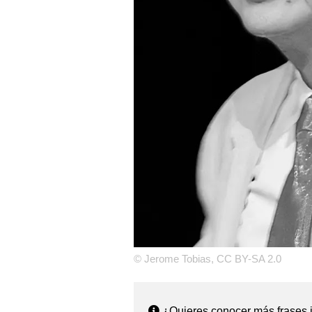
© Jerome Tobias, CC BY-SA 2.0
¿Quieres conocer más frases i