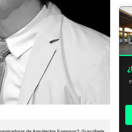
¿
E
nspiradoras de Arquitectos Famosos? ¡Suscríbete