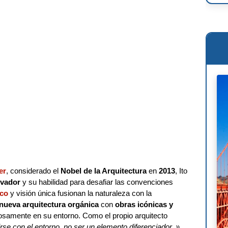
Ren
Osc
Mie
Phi
Le 
Wil
Ant
Fra
er
, considerado el
Nobel de la Arquitectura
en
2013
, Ito
Lou
ovador
y su habilidad para desafiar las convenciones
Mig
ico
y visión única fusionan la naturaleza con la
nueva arquitectura orgánica
con
obras icónicas y
osamente en su entorno. Como el propio arquitecto
irse con el entorno, no ser un elemento diferenciador. »
,