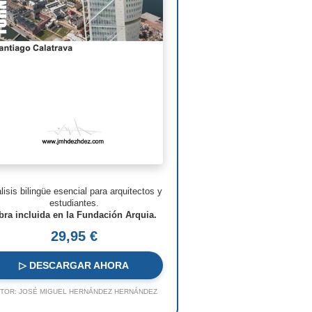
man Foster
ven Holl
ry N. Cobb
. Pei
s Barragán
n Nouvel
hard Meier
lisis bilingüe esencial para arquitectos y
o Rossi
estudiantes.
bra incluida en la Fundación Arquia.
o Ito
29,95 €
ques Herzog
▷ DESCARGAR AHORA
 Koolhaas
TOR:
JOSÉ MIGUEL HERNÁNDEZ HERNÁNDEZ
a Hadid