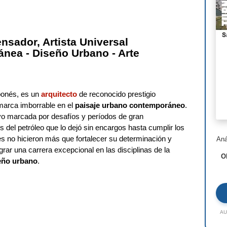
Nor
Ste
nsador, Artista Universal
Hen
nea - Diseño Urbano - Arte
I.M
Lui
aponés, es un
arquitecto
de reconocido prestigio
Jea
marca imborrable en el
paisaje urbano contemporáneo
.
vo marcada por desafíos y períodos de gran
Ric
 del petróleo que lo dejó sin encargos hasta cumplir los
des no hicieron más que fortalecer su determinación y
Aná
Ald
grar una carrera excepcional en las disciplinas de la
O
eño urbano
.
Toy
Jac
Rem
AU
Zah