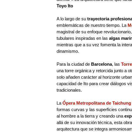
Toyo Ito
A lo largo de su
trayectoria profesiona
emblemáticas de nuestro tiempo. La
M
magistral de su enfoque revolucionario
tubulares inspiradas en las
algas mari
mientras que a su vez fomenta la intera
dinamismo.
Para la ciudad de
Barcelona
, las
Torre
una torre orgánica y retorcida junto a o
solo añaden carácter al horizonte urban
capacidad de Ito para crear diálogos v
tradicionales.
La
Ópera Metropolitana de Taichung
formas curvas y las superficies conti
al hombre a la tierra y creando una
exp
allá de su innovación técnica, esta ob
arquitectura que se integra armoniosame