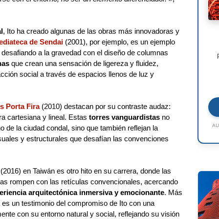
l
, Ito ha creado algunas de las obras más innovadoras y
ediateca de Sendai
(2001), por ejemplo, es un ejemplo
, desafiando a la gravedad con el diseño de columnas
nas
que crean una sensación de ligereza y fluidez,
cción social a través de espacios llenos de luz y
s Porta Fira
(2010) destacan por su contraste audaz:
tra cartesiana y lineal. Estas
torres vanguardistas
no
AU
o de la ciudad condal, sino que también reflejan la
isuales y estructurales que desafían las convenciones
(2016) en Taiwán es otro hito en su carrera, donde las
nuas rompen con las retículas convencionales, acercando
eriencia arquitectónica inmersiva y emocionante
. Más
ra es un testimonio del compromiso de Ito con una
nte con su entorno natural y social, reflejando su visión