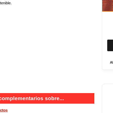
enible.
A
complementarios sobre...
ectos