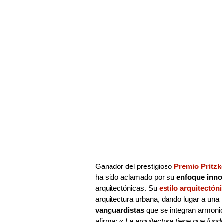
Ganador del prestigioso
Premio Pritzk
ha sido aclamado por su
enfoque inn
arquitectónicas. Su
estilo arquitectón
arquitectura urbana, dando lugar a una
vanguardistas
que se integran armoni
afirma:
« La arquitectura tiene que fund