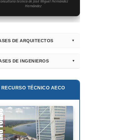
onsultoría técnica de José Miguel Hernández
Hernández
ASES DE ARQUITECTOS
irectorio Principal (Hub)
ASES DE INGENIEROS
nk Gehry
lur Khan
tiago Calatrava
lie E. Robertson
RECURSO TÉCNICO AECO
ian Smith
ix Cándela
hard Rogers
id Chipperfield
uyo Sejima