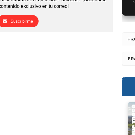
C
contenido exclusivo en tu correo!
Suscribirme
FR
⭐ D
FR
Fra
Faz
San
Les
Adr
Fél
Ric
Dav
Kaz