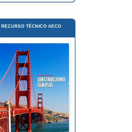
zo Piano
ar Niemeyer
RECURSO TÉCNICO AECO
s van der Rohe
lip Johnson
Corbusier
liam Pereira
oni Gaudí
nk Lloyd Wright
is Sullivan
uel Ángel Buonarroti