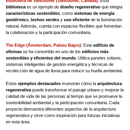
Biblioteca de Vancouver (Vancouver, Canadá)
: Esta
biblioteca
es un ejemplo de
diseño regenerativo
que integra
características sostenibles
, como
sistemas de energía
geotérmic
a,
techos verdes
y
uso eficiente
de la iluminación
natural. Además, cuenta con espacios flexibles que fomentan
la colaboración y la participación comunitaria.
The Edge (Ámsterdam, Países Bajos)
: Este
edificio de
oficinas
se ha convertido en uno de los
edificios más
sostenibles y eficientes del mundo
. Utiliza paneles solares,
sistemas inteligentes de gestión energética y técnicas de
recolección de agua de lluvia para reducir su huella ambiental.
Estos
ejemplos destacados
muestran cómo la
arquitectura
regenerativa
puede transformar el paisaje urbano y mejorar la
calidad de vida de las personas al tiempo que se promueve la
sostenibilidad ambiental y la participación comunitaria. Cada
proyecto demuestra diferentes aspectos de la arquitectura
regenerativa y sirve como inspiración para futuras iniciativas
en esta área.