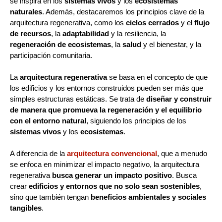
se inspira en los
sistemas vivos
y los
ecosistemas
naturales
. Además, destacaremos los principios clave de la
arquitectura regenerativa, como los
ciclos cerrados
y el
flujo
de recursos
, la
adaptabilidad
y la resiliencia, la
regeneración de ecosistemas
, la
salud
y el bienestar, y la
participación comunitaria.
La
arquitectura regenerativa
se basa en el concepto de que
los edificios y los entornos construidos pueden ser más que
simples estructuras estáticas. Se trata de
diseñar y construir
de manera que promueva la regeneración y el equilibrio
con el entorno natural
, siguiendo los principios de los
sistemas vivos
y los
ecosistemas
.
A diferencia de la
arquitectura convencional
, que a menudo
se enfoca en minimizar el impacto negativo, la arquitectura
regenerativa
busca generar un impacto positivo
. Busca
crear
edificios y entornos que no solo sean sostenibles
,
sino que también tengan
beneficios ambientales y sociales
tangibles
.