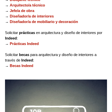
→
Arquitecto/a técnico
→
Jefe/a de obra
→
Diseñador/a de interiores
→
Diseñador/a de mobiliario y decoración
Solicitar
prácticas
en arquitectura y diseño de interiores por
Indeed
:
→
Prácticas Indeed
Solicitar
becas
para arquitectura y diseño de interiores a
través de
Indeed
:
→
Becas Indeed