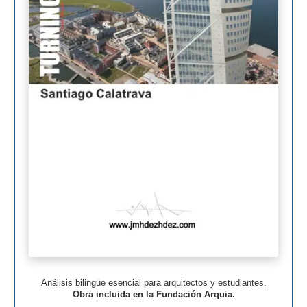
Norman Foster
Steven Holl
Henry N. Cobb
I.M. Pei
Luis Barragán
Jean Nouvel
Richard Meier
Aldo Rossi
Toyo Ito
Jacques Herzog
Rem Koolhaas
Análisis bilingüe esencial para arquitectos y estudiantes.
Zaha Hadid
Obra incluida en la Fundación Arquia.