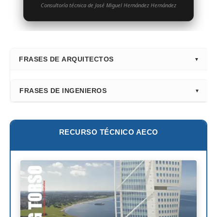
Consultoría técnica de José Miguel Hernández Hernández
FRASES DE ARQUITECTOS
⭐ Directorio Principal (Hub)
FRASES DE INGENIEROS
Frank Gehry
Fazlur Khan
Santiago Calatrava
Leslie E. Robertson
RECURSO TÉCNICO AECO
Adrian Smith
Félix Cándela
Richard Rogers
David Chipperfield
Kazuyo Sejima