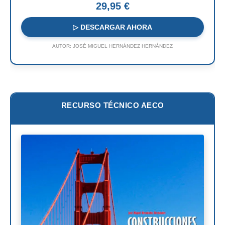
29,95 €
Renzo Piano
▷ DESCARGAR AHORA
Oscar Niemeyer
AUTOR:
JOSÉ MIGUEL HERNÁNDEZ HERNÁNDEZ
Mies van der Rohe
Philip Johnson
Le Corbusier
RECURSO TÉCNICO AECO
William Pereira
Antoni Gaudí
Frank Lloyd Wright
Louis Sullivan
Miguel Ángel Buonarroti