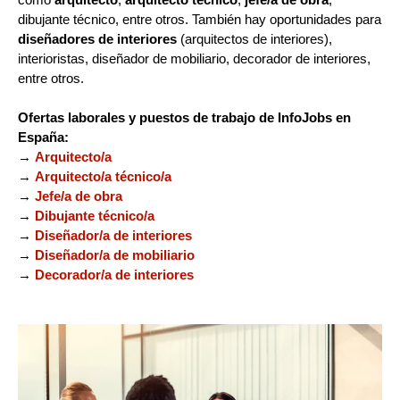
dibujante técnico, entre otros. También hay oportunidades para
diseñadores de interiores
(arquitectos de interiores),
interioristas, diseñador de mobiliario, decorador de interiores,
entre otros.
Ofertas laborales y puestos de trabajo de InfoJobs en
España:
→
Arquitecto/a
→
Arquitecto/a técnico/a
→
Jefe/a de obra
→
Dibujante técnico/a
→
Diseñador/a de interiores
→
Diseñador/a de mobiliario
→
Decorador/a de interiores