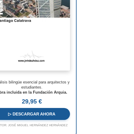
man Foster
ven Holl
ry N. Cobb
. Pei
s Barragán
n Nouvel
hard Meier
lisis bilingüe esencial para arquitectos y
o Rossi
estudiantes.
bra incluida en la Fundación Arquia.
o Ito
29,95 €
ques Herzog
▷ DESCARGAR AHORA
 Koolhaas
TOR:
JOSÉ MIGUEL HERNÁNDEZ HERNÁNDEZ
a Hadid