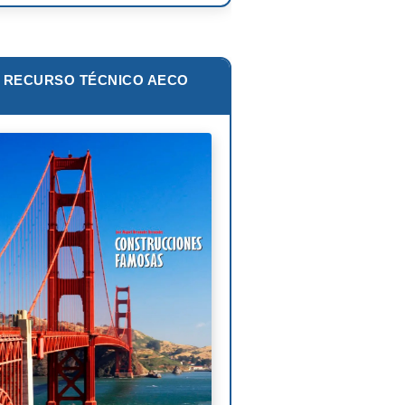
zo Piano
ar Niemeyer
RECURSO TÉCNICO AECO
s van der Rohe
lip Johnson
Corbusier
liam Pereira
oni Gaudí
nk Lloyd Wright
is Sullivan
uel Ángel Buonarroti