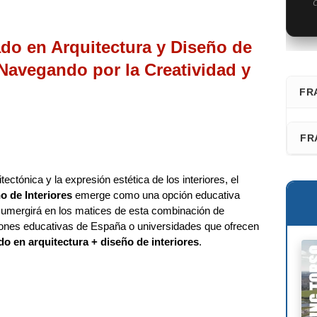
C
do en Arquitectura y Diseño de
 Navegando por la Creatividad y
FR
⭐ D
FR
Fra
Faz
tectónica y la expresión estética de los interiores, el
San
o de Interiores
emerge como una opción educativa
Les
 sumergirá en los matices de esta combinación de
Adr
Fél
uciones educativas de España o universidades que ofrecen
Ric
do en arquitectura + diseño de interiores
.
Dav
Kaz