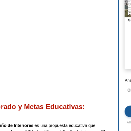
Nor
Ste
Hen
I.M
Lui
Jea
Ric
Aná
Ald
O
Toy
Jac
Grado y Metas Educativas:
Rem
AU
eño de Interiores
es una propuesta educativa que
Zah