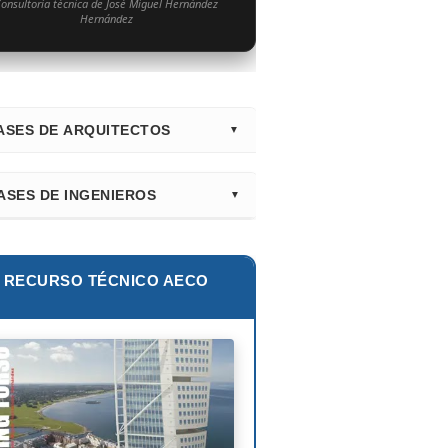
onsultoría técnica de José Miguel Hernández
Hernández
ASES DE ARQUITECTOS
irectorio Principal (Hub)
ASES DE INGENIEROS
nk Gehry
lur Khan
tiago Calatrava
lie E. Robertson
RECURSO TÉCNICO AECO
ian Smith
ix Cándela
hard Rogers
id Chipperfield
uyo Sejima