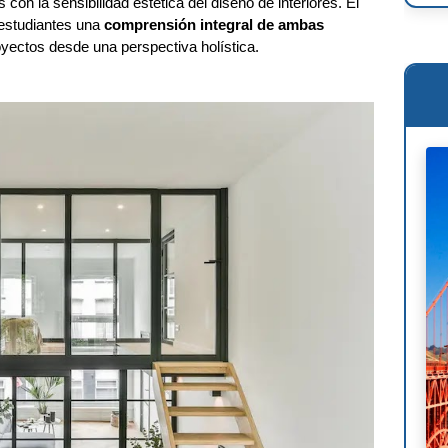
con la sensibilidad estética del diseño de interiores. El
s estudiantes una
comprensión integral de ambas
Ren
oyectos desde una perspectiva holística.
Osc
Mie
Phi
Le 
Wil
Ant
Fra
Lou
Mig