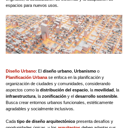
espacios para nuevos usos.
Diseño Urbano
: El
diseño urbano
,
Urbanismo
o
Planificación Urbana
se enfoca en la planificación y
organización de ciudades y comunidades, considerando
aspectos como la
distribución del espacio
, la
movilidad
, la
infraestructura
, la
zonificación
y el
desarrollo sostenible
.
Busca crear entornos urbanos funcionales, estéticamente
agradables y socialmente inclusivos.
Cada
tipo de diseño arquitectónico
presenta desafíos y
oportunidades únicas, y los
arquitectos
deben adaptar sus