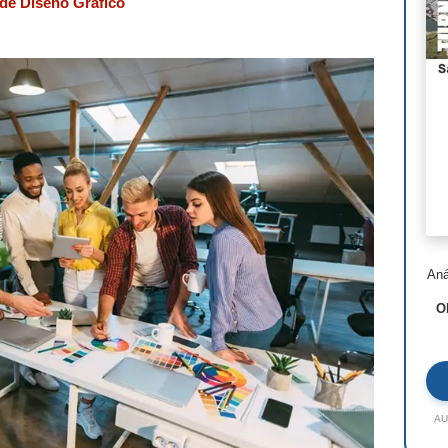
de Diseño Gráfico
Nor
Ste
Hen
I.M
Lui
Jea
Ric
Aná
Ald
O
Toy
Jac
Rem
AU
Zah