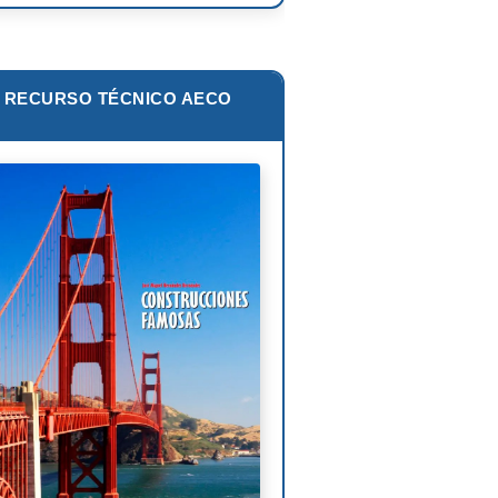
zo Piano
ar Niemeyer
RECURSO TÉCNICO AECO
s van der Rohe
lip Johnson
Corbusier
liam Pereira
oni Gaudí
nk Lloyd Wright
is Sullivan
uel Ángel Buonarroti