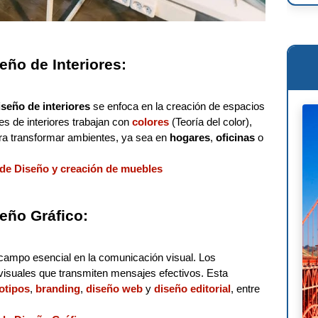
Ren
Osc
eño de Interiores:
Mie
Phi
iseño de interiores
se enfoca en la creación de espacios
es de interiores trabajan con
colores
(Teoría del color),
Le 
ra transformar ambientes, ya sea en
hogares
,
oficinas
o
Wil
 de Diseño y creación de muebles
Ant
Fra
eño Gráfico:
Lou
campo esencial en la comunicación visual. Los
Mig
visuales que transmiten mensajes efectivos. Esta
otipos
,
branding
,
diseño web
y
diseño editorial
, entre