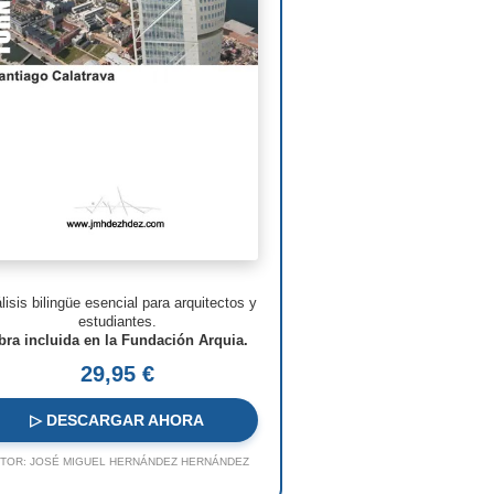
man Foster
ven Holl
ry N. Cobb
. Pei
s Barragán
n Nouvel
hard Meier
lisis bilingüe esencial para arquitectos y
o Rossi
estudiantes.
bra incluida en la Fundación Arquia.
o Ito
29,95 €
ques Herzog
▷ DESCARGAR AHORA
 Koolhaas
TOR:
JOSÉ MIGUEL HERNÁNDEZ HERNÁNDEZ
a Hadid