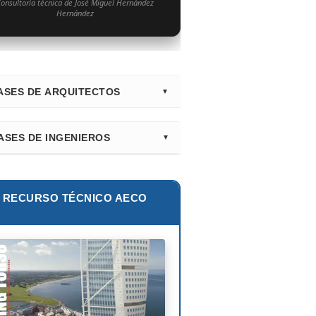
onsultoría técnica de José Miguel Hernández
Hernández
ASES DE ARQUITECTOS
irectorio Principal (Hub)
ASES DE INGENIEROS
nk Gehry
lur Khan
tiago Calatrava
lie E. Robertson
RECURSO TÉCNICO AECO
ian Smith
ix Cándela
hard Rogers
id Chipperfield
uyo Sejima