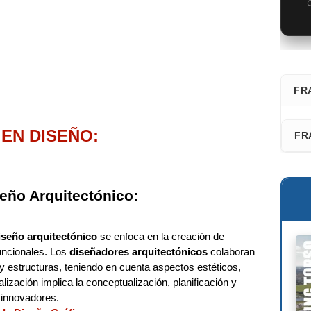
C
FR
⭐ D
EN DISEÑO:
FR
Fra
Faz
San
eño Arquitectónico:
Les
Adr
Fél
Ric
iseño arquitectónico
se enfoca en la creación de
uncionales. Los
diseñadores arquitectónicos
colaboran
Dav
s y estructuras, teniendo en cuenta aspectos estéticos,
lización implica la conceptualización, planificación y
Kaz
 innovadores.