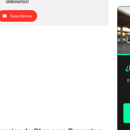
obtenerlos!
Suscribirme
¿
E