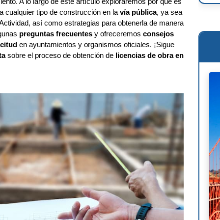
ento. A lo largo de este artículo exploraremos por qué es
a cualquier tipo de construcción en la
vía pública
, ya sea
Ren
Actividad, así como estrategias para obtenerla de manera
Osc
lgunas
preguntas frecuentes
y ofreceremos
consejos
icitud
en ayuntamientos y organismos oficiales. ¡Sigue
Mie
ta
sobre el proceso de obtención de
licencias de obra en
Phi
Le 
Wil
Ant
Fra
Lou
Mig