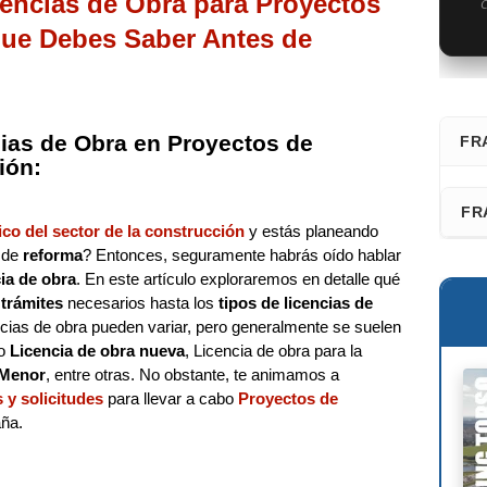
cencias de Obra para Proyectos
C
que Debes Saber Antes de
cias de Obra en Proyectos de
FR
ión:
⭐ D
FR
co del sector de la construcción
y estás planeando
Fra
 de
reforma
? Entonces, seguramente habrás oído hablar
Faz
cia de obra
. En este artículo exploraremos en detalle qué
San
s
trámites
necesarios hasta los
tipos de licencias de
Les
Adr
ias de obra pueden variar, pero generalmente se suelen
Fél
o
Licencia de obra nueva
, Licencia de obra para la
Ric
 Menor
, entre otras. No obstante, te animamos a
s y solicitudes
para llevar a cabo
Proyectos de
Dav
ña.
Kaz