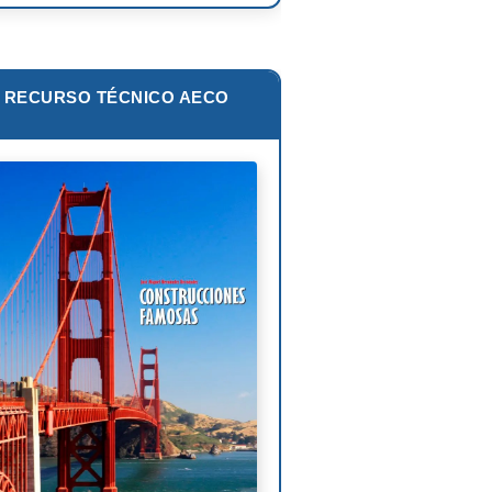
zo Piano
ar Niemeyer
RECURSO TÉCNICO AECO
s van der Rohe
lip Johnson
Corbusier
liam Pereira
oni Gaudí
nk Lloyd Wright
is Sullivan
uel Ángel Buonarroti