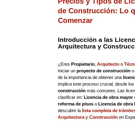
Precios y Tipos de Li
de Construcción: Lo 
Comenzar
Introducción a las Licen
Arquitectura y Construcc
¿Eres
Propietario
,
Arquitecto
o
Técni
iniciar un
proyecto de construcción
o
de la importancia de obtener una
licen
implica este proceso crucial, desde lo
construcción
más comunes. Las licenc
clasificar en:
Licencia de obra mayor
reforma de pisos
o
Licencia de obra
descubrir la
lista completa de trámite
Arquitectura
y
Construcción
en Espa