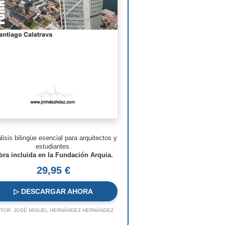
man Foster
ven Holl
ry N. Cobb
. Pei
s Barragán
n Nouvel
hard Meier
lisis bilingüe esencial para arquitectos y
o Rossi
estudiantes.
bra incluida en la Fundación Arquia.
o Ito
29,95 €
ques Herzog
▷ DESCARGAR AHORA
 Koolhaas
TOR:
JOSÉ MIGUEL HERNÁNDEZ HERNÁNDEZ
a Hadid