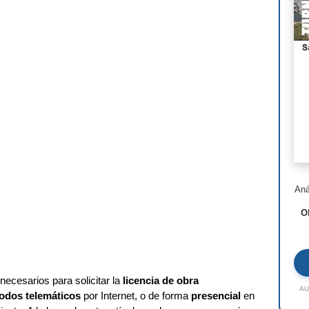
Nor
Ste
Hen
I.M
Lui
Jea
Ric
Aná
Ald
O
Toy
Jac
Rem
ecesarios para solicitar la
licencia de obra
AU
odos telemáticos
por Internet, o de forma
presencial
en
Zah