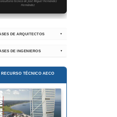
onsultoría técnica de José Miguel Hernández
Hernández
ASES DE ARQUITECTOS
irectorio Principal (Hub)
ASES DE INGENIEROS
nk Gehry
lur Khan
tiago Calatrava
lie E. Robertson
RECURSO TÉCNICO AECO
ian Smith
ix Cándela
hard Rogers
id Chipperfield
uyo Sejima