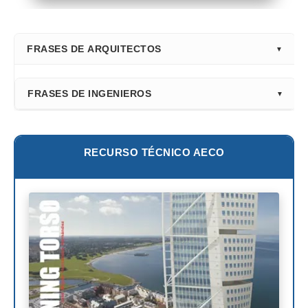
FRASES DE ARQUITECTOS
⭐ Directorio Principal (Hub)
FRASES DE INGENIEROS
Frank Gehry
Fazlur Khan
Santiago Calatrava
Leslie E. Robertson
RECURSO TÉCNICO AECO
Adrian Smith
Félix Cándela
Richard Rogers
David Chipperfield
Kazuyo Sejima
Norman Foster
Steven Holl