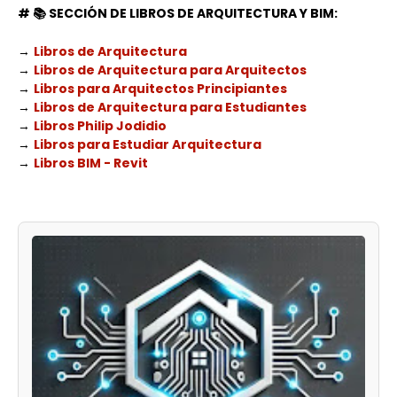
# 📚
SECCIÓN DE LIBROS DE ARQUITECTURA Y BIM:
→
Libros de Arquitectura
→
Libros de Arquitectura para Arquitectos
→
Libros para Arquitectos Principiantes
→
Libros de Arquitectura para Estudiantes
→
Libros Philip Jodidio
→
Libros para Estudiar Arquitectura
→
Libros BIM - Revit