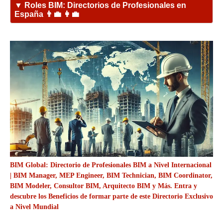
▼ Roles BIM: Directorios de Profesionales en
España 👨‍💼 👩‍💼
BIM Global: Directorio de Profesionales BIM a Nivel Internacional
| BIM Manager, MEP Engineer, BIM Technician, BIM Coordinator,
BIM Modeler, Consultor BIM, Arquitecto BIM y Más. Entra y
descubre los Beneficios de formar parte de este Directorio Exclusivo
a Nivel Mundial