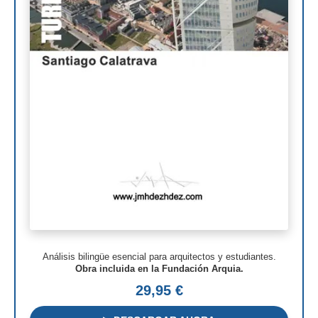
Henry N. Cobb
I.M. Pei
Luis Barragán
Jean Nouvel
Richard Meier
Aldo Rossi
Toyo Ito
Jacques Herzog
Rem Koolhaas
Análisis bilingüe esencial para arquitectos y estudiantes.
Zaha Hadid
Obra incluida en la Fundación Arquia.
29,95 €
Renzo Piano