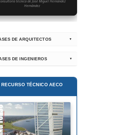
onsultoría técnica de José Miguel Hernández
Hernández
ASES DE ARQUITECTOS
irectorio Principal (Hub)
ASES DE INGENIEROS
nk Gehry
lur Khan
tiago Calatrava
lie E. Robertson
RECURSO TÉCNICO AECO
ian Smith
ix Cándela
hard Rogers
id Chipperfield
uyo Sejima