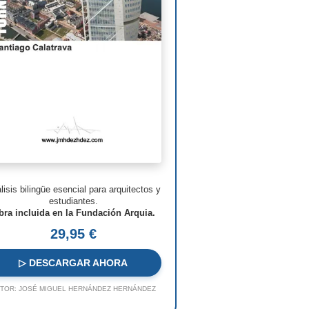
man Foster
ven Holl
ry N. Cobb
. Pei
s Barragán
n Nouvel
hard Meier
lisis bilingüe esencial para arquitectos y
o Rossi
estudiantes.
bra incluida en la Fundación Arquia.
o Ito
29,95 €
ques Herzog
▷ DESCARGAR AHORA
 Koolhaas
TOR:
JOSÉ MIGUEL HERNÁNDEZ HERNÁNDEZ
a Hadid