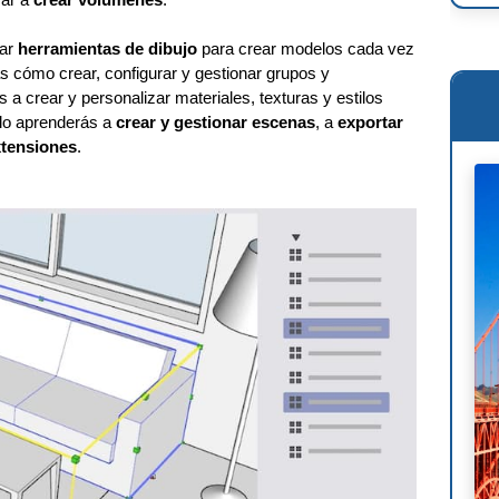
Ren
sar
herramientas de dibujo
para crear modelos cada vez
 cómo crear, configurar y gestionar grupos y
Osc
a crear y personalizar materiales, texturas y estilos
Mie
ulo aprenderás a
crear y gestionar escenas
, a
exportar
xtensiones
.
Phi
Le 
Wil
Ant
Fra
Lou
Mig