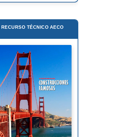
zo Piano
ar Niemeyer
RECURSO TÉCNICO AECO
s van der Rohe
lip Johnson
Corbusier
liam Pereira
oni Gaudí
nk Lloyd Wright
is Sullivan
uel Ángel Buonarroti