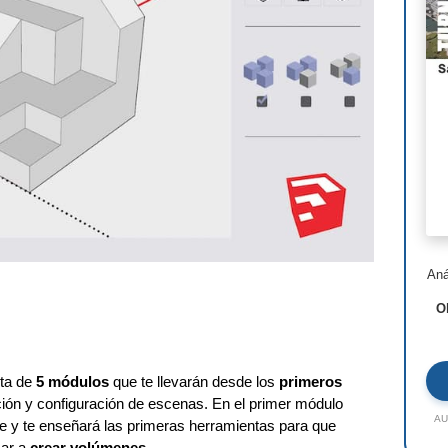
Nor
Ste
Hen
I.M
Lui
Jea
Ric
Aná
Ald
O
Toy
Jac
ta de
5 módulos
que te llevarán desde los
primeros
Rem
ción y configuración de escenas. En el primer módulo
AU
are y te enseñará las primeras herramientas para que
Zah
ar a
crear volúmenes
.