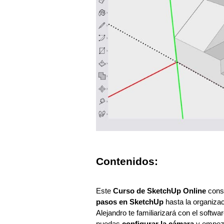
Contenidos:
Este
Curso de SketchUp Online
cons
pasos en SketchUp
hasta la organiza
Alejandro te familiarizará con el softw
puedas
configurar la cámara
y empez