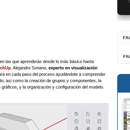
C
FR
⭐ D
FR
en las que aprenderás desde lo más básico hasta
Fra
tchUp
. Alejandro Soriano,
experto en visualización
Faz
iará en cada paso del proceso ayudándote a comprender
San
ado, así como la creación de grupos y componentes, la
Les
Adr
s gráficos, y la organización y configuración del modelo.
Fél
Ric
Dav
Kaz