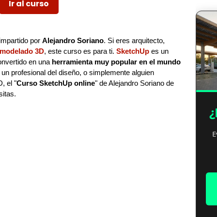
Ir al curso
 impartido por
Alejandro Soriano
. Si eres arquitecto,
modelado 3D
, este curso es para ti.
SketchUp
es un
onvertido en una
herramienta muy popular en el mundo
s un profesional del diseño, o simplemente alguien
, el "
Curso SketchUp online
" de Alejandro Soriano de
itas.
¿
E