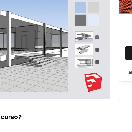
A
e curso?