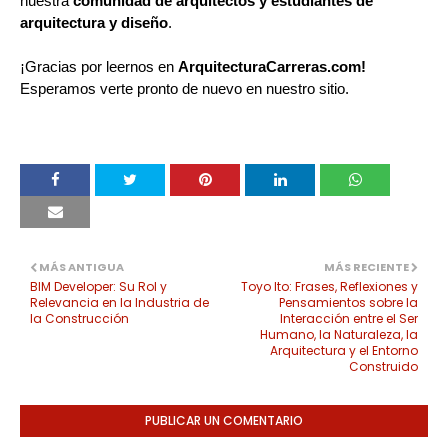
nuestra
comunidad de arquitectos y estudiantes de
arquitectura y diseño
.
¡Gracias por leernos en
ArquitecturaCarreras.com!
Esperamos verte pronto de nuevo en nuestro sitio.
MÁS ANTIGUA
MÁS RECIENTE
BIM Developer: Su Rol y
Toyo Ito: Frases, Reflexiones y
Relevancia en la Industria de
Pensamientos sobre la
la Construcción
Interacción entre el Ser
Humano, la Naturaleza, la
Arquitectura y el Entorno
Construido
PUBLICAR UN COMENTARIO