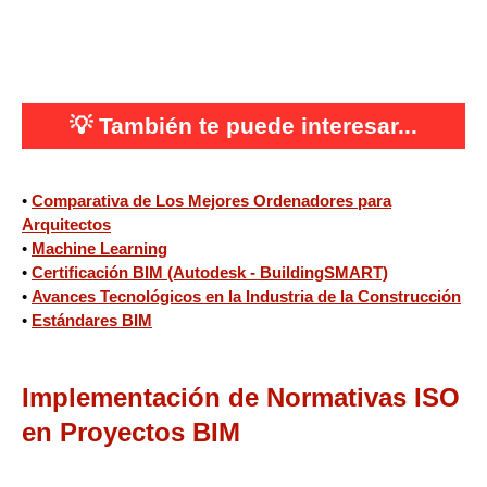
💡
También te puede interesar...
•
Comparativa de Los Mejores Ordenadores para
Arquitectos
•
Machine Learning
•
Certificación BIM (Autodesk - BuildingSMART)
•
Avances Tecnológicos en la Industria de la Construcción
•
Estándares BIM
Implementación de Normativas ISO
en Proyectos BIM