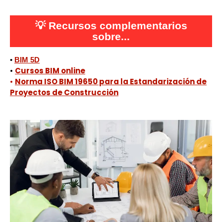
💡
Recursos complementarios
sobre...
•
BIM 5D
•
Cursos BIM online
•
Norma ISO BIM 19650 para la Estandarización de
Proyectos de Construcción