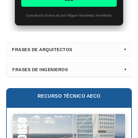
Consultoría técnica de José Miguel Hernández Hernández
FRASES DE ARQUITECTOS
⭐ Directorio Principal (Hub)
FRASES DE INGENIEROS
Frank Gehry
Fazlur Khan
Santiago Calatrava
Leslie E. Robertson
RECURSO TÉCNICO AECO
Adrian Smith
Félix Cándela
Richard Rogers
David Chipperfield
Kazuyo Sejima