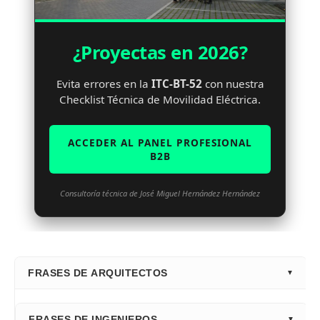
¿Proyectas en 2026?
Evita errores en la
ITC-BT-52
con nuestra
Checklist Técnica de Movilidad Eléctrica.
ACCEDER AL PANEL PROFESIONAL
B2B
Consultoría técnica de José Miguel Hernández Hernández
FRASES DE ARQUITECTOS
⭐ Directorio Principal (Hub)
FRASES DE INGENIEROS