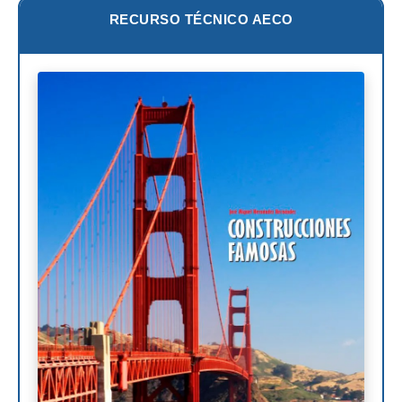
RECURSO TÉCNICO AECO
William Pereira
Antoni Gaudí
Frank Lloyd Wright
Louis Sullivan
Miguel Ángel Buonarroti