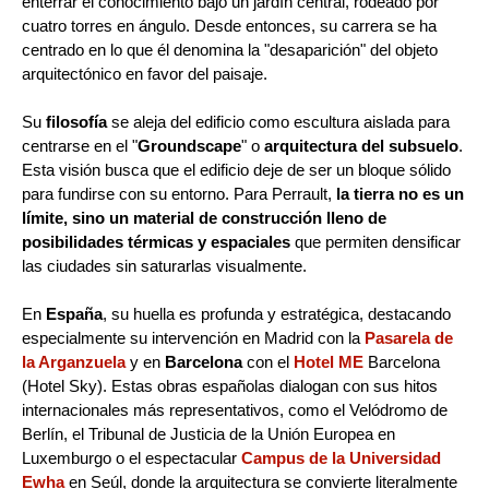
enterrar el conocimiento bajo un jardín central, rodeado por
cuatro torres en ángulo. Desde entonces, su carrera se ha
centrado en lo que él denomina la "desaparición" del objeto
arquitectónico en favor del paisaje.
Su
filosofía
se aleja del edificio como escultura aislada para
centrarse en el "
Groundscape
" o
arquitectura del subsuelo
.
Esta visión busca que el edificio deje de ser un bloque sólido
para fundirse con su entorno. Para Perrault,
la tierra no es un
límite, sino un material de construcción lleno de
posibilidades térmicas y espaciales
que permiten densificar
las ciudades sin saturarlas visualmente.
En
España
, su huella es profunda y estratégica, destacando
especialmente su intervención en Madrid con la
Pasarela de
la Arganzuela
y en
Barcelona
con el
Hotel ME
Barcelona
(Hotel Sky). Estas obras españolas dialogan con sus hitos
internacionales más representativos, como el Velódromo de
Berlín, el Tribunal de Justicia de la Unión Europea en
Luxemburgo o el espectacular
Campus de la Universidad
Ewha
en Seúl, donde la arquitectura se convierte literalmente