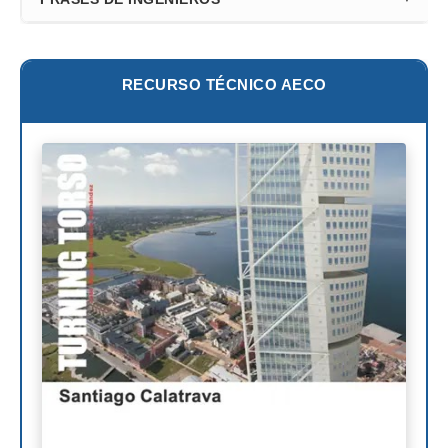
Frank Gehry
Fazlur Khan
Santiago Calatrava
Leslie E. Robertson
RECURSO TÉCNICO AECO
Adrian Smith
Félix Cándela
Richard Rogers
David Chipperfield
Kazuyo Sejima
Norman Foster
Steven Holl
Henry N. Cobb
I.M. Pei
Luis Barragán